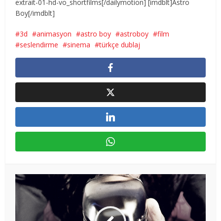
extrait-01-hd-vo_shortfilms[/dailymotion] [imdblt]Astro
Boy[/imdblt]
3d
animasyon
astro boy
astroboy
film
seslendirme
sinema
türkçe dublaj