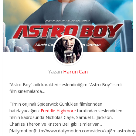
Yazan
Harun Can
“Astro Boy” adlı karakteri seslendirdiğim “
Astro Boy
” isimli
film sinemalarda…
Filmin orijinali Spiderwick Günlükleri filmlerinden
hatırlayacağınız
Freddie Highmore
tarafından seslendirilen
filmin kadrosunda Nicholas Cage, Samuel L. Jackson,
Charlize Theron ve Kristen Bell gibi isimler var…
[dailymotion]http://www.dailymotion.com/video/xaj8rr_astroboy