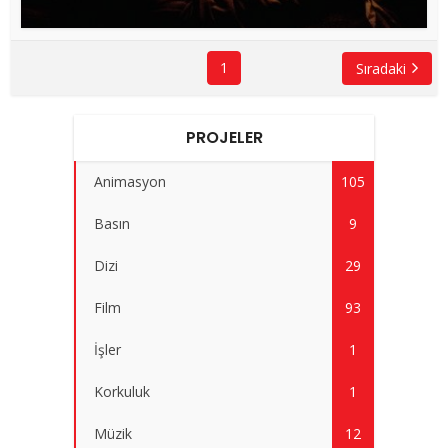
1
Sıradaki
PROJELER
Animasyon
105
Basın
9
Dizi
29
Film
93
İşler
1
Korkuluk
1
Müzik
12