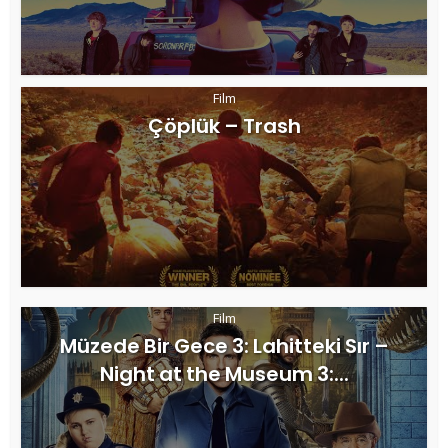
Film
Çöplük – Trash
Film
Müzede Bir Gece 3: Lahitteki Sır –
Night at the Museum 3:...