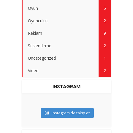
Oyun
5
Oyunculuk
2
Reklam
9
Seslendirme
2
Uncategorized
1
Video
2
INSTAGRAM
Instagram'da takip et