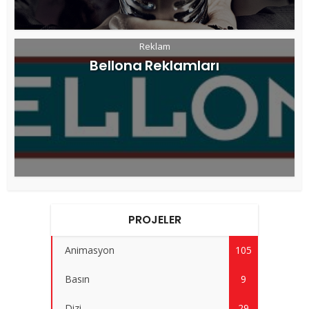
Reklam
Bellona Reklamları
PROJELER
Animasyon
105
Basın
9
Dizi
29