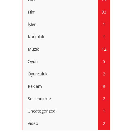
Film
93
İşler
1
Korkuluk
1
Müzik
12
Oyun
5
Oyunculuk
2
Reklam
9
Seslendirme
2
Uncategorized
1
Video
2