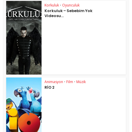
Korkuluk
•
Oyunculuk
Korkuluk – Sebebim Yok
Videosu…
Animasyon
•
Film
•
Müzik
RİO 2