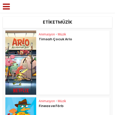
ETIKETMÜZIK
Animasyon
•
Müzik
Timsah Çocuk Arlo
Animasyon
•
Müzik
Fineas ve Förb