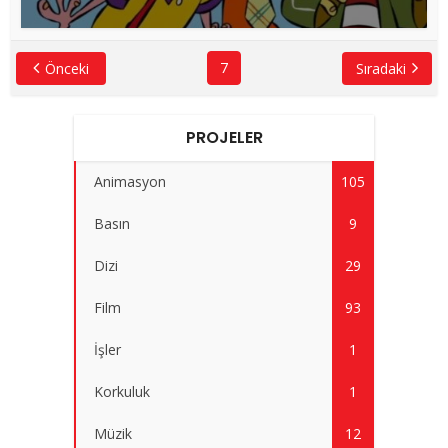
7
Önceki
Sıradaki
PROJELER
Animasyon
105
Basın
9
Dizi
29
Film
93
İşler
1
Korkuluk
1
Müzik
12