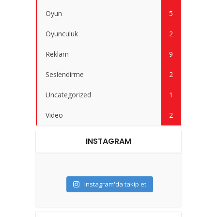
Oyun
5
Oyunculuk
2
Reklam
9
Seslendirme
2
Uncategorized
1
Video
2
INSTAGRAM
Instagram'da takip et