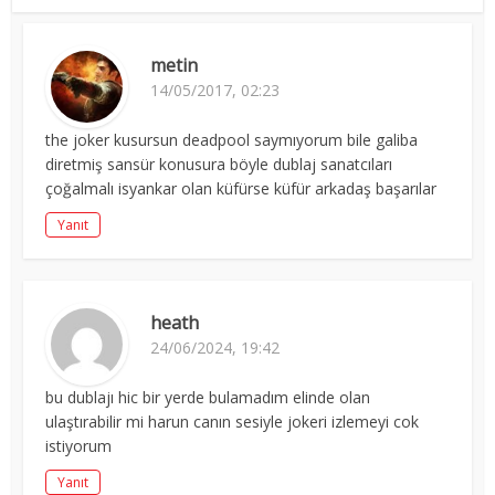
metin
14/05/2017, 02:23
the joker kusursun deadpool saymıyorum bile galiba
diretmiş sansür konusura böyle dublaj sanatcıları
çoğalmalı isyankar olan küfürse küfür arkadaş başarılar
Yanıt
heath
24/06/2024, 19:42
bu dublajı hic bir yerde bulamadım elinde olan
ulaştırabilir mi harun canın sesiyle jokeri izlemeyi cok
istiyorum
Yanıt