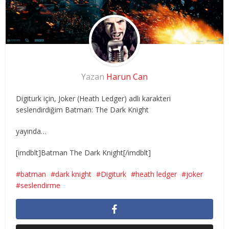
Yazan
Harun Can
Digiturk için, Joker (Heath Ledger) adlı karakteri
seslendirdiğim
Batman: The Dark Knight
yayında…
[imdblt]Batman The Dark Knight[/imdblt]
batman
dark knight
Digiturk
heath ledger
joker
seslendirme