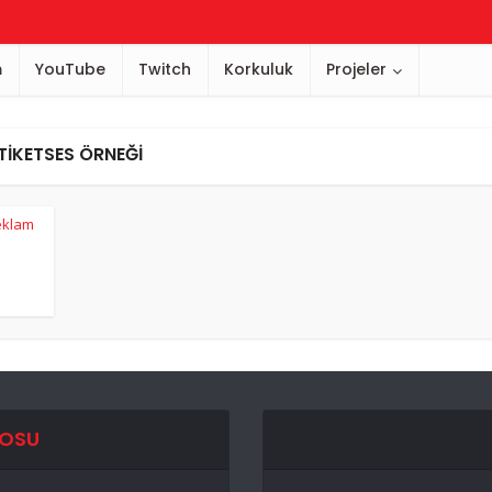
m
YouTube
Twitch
Korkuluk
Projeler
TIKETSES ÖRNEĞI
eklam
EOSU