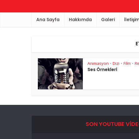
Ana Sayfa
Hakkımda
Galeri
İletişi
E
Animasyon
Dizi
Film
R
•
•
•
Ses Örneklerİ
SON YOUTUBE VID