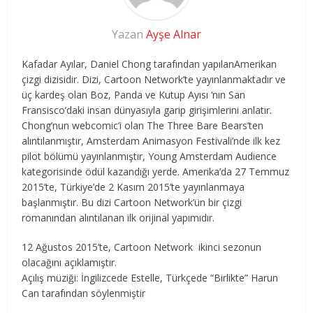
Yazan
Ayşe Alnar
Kafadar Ayılar, Daniel Chong tarafından yapılanAmerikan
çizgi dizisidir. Dizi, Cartoon Network’te yayınlanmaktadır ve
üç kardeş olan Boz, Panda ve Kutup Ayısı ‘nın San
Fransisco’daki insan dünyasıyla garip girişimlerini anlatır.
Chong’nun webcomic’i olan The Three Bare Bears’ten
alıntılanmıştır, Amsterdam Animasyon Festivali’nde ilk kez
pilot bölümü yayınlanmıştır, Young Amsterdam Audience
kategorisinde ödül kazandığı yerde. Amerika’da 27 Temmuz
2015’te, Türkiye’de 2 Kasım 2015’te yayınlanmaya
başlanmıştır. Bu dizi Cartoon Network’ün bir çizgi
romanından alıntılanan ilk orijinal yapımıdır.
12 Ağustos 2015’te, Cartoon Network ikinci sezonun
olacağını açıklamıştır.
Açılış müziği: İngilizcede Estelle, Türkçede “Birlikte” Harun
Can tarafından söylenmiştir