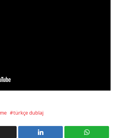
rme
türkçe dublaj