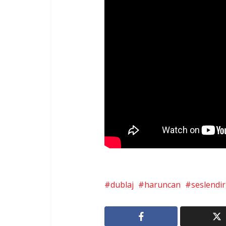
dublaj
haruncan
seslendi