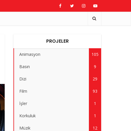
PROJELER
Animasyon
105
Basın
9
Dizi
29
Film
93
İşler
1
Korkuluk
1
Müzik
12