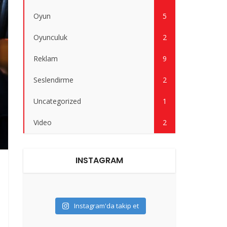
Oyun
5
Oyunculuk
2
Reklam
9
Seslendirme
2
Uncategorized
1
Video
2
INSTAGRAM
Instagram'da takip et