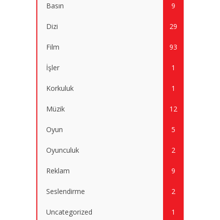
Basın
9
Dizi
29
Film
93
İşler
1
Korkuluk
1
Müzik
12
Oyun
5
Oyunculuk
2
Reklam
9
Seslendirme
2
Uncategorized
1