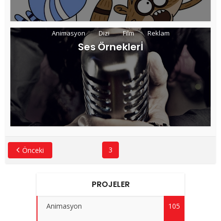
Animasyon
Dizi
Film
Reklam
Ses Örneklerİ
3
Önceki
PROJELER
Animasyon
105